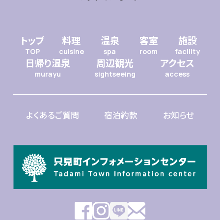
トップ
料理
温泉
客室
施設
TOP
cuisine
spa
room
facility
日帰り温泉
周辺観光
アクセス
murayu
sightseeing
access
よくあるご質問
宿泊約款
お知らせ